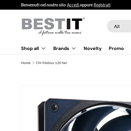
Benvenuti nel nostro sito
Accedi
oppure
Registrati
Skip to content
Search
Product type
All
Shop all
Brands
Novelty
Promo
Home
CM Mobius 120 fan