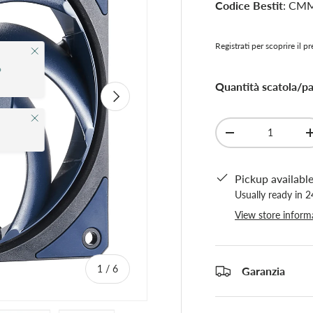
Codice Bestit
: CM
Registrati per scoprire il p
Close
o
Quantità scatola/pal
Next
Close
Qty
-
Pickup availabl
Usually ready in 
View store inform
of
1
/
6
Garanzia