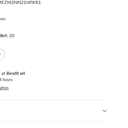
MFZM2NN21NPKR1
rezzo
let:
20
+
Close
e at
Bestit srl
24 hours
ation