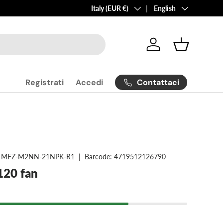
Country/Region
Language
Italy (EUR €)
English
Log in
Basket
Contattaci
Registrati
Accedi
MFZ-M2NN-21NPK-R1
|
Barcode:
4719512126790
20 fan