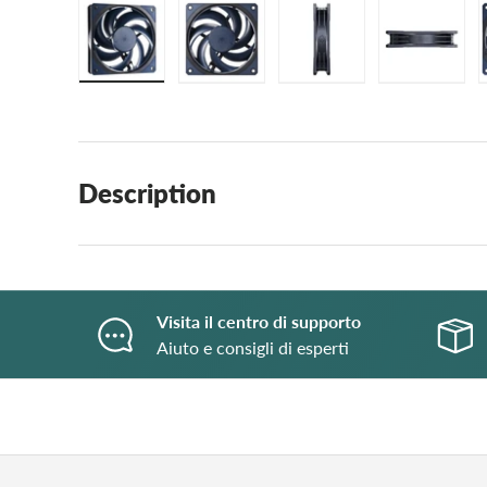
Load image 1 in gallery view
Load image 2 in gallery view
Load image 3 in galle
Load ima
Description
Visita il centro di supporto
Aiuto e consigli di esperti