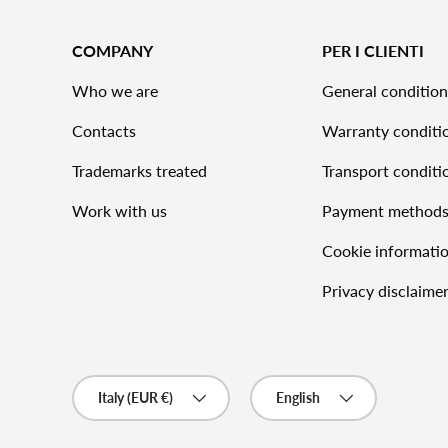
COMPANY
PER I CLIENTI
Who we are
General condition
Contacts
Warranty conditi
Trademarks treated
Transport conditi
Work with us
Payment method
Cookie informati
Privacy disclaime
Country/Region
Language
Italy (EUR €)
English