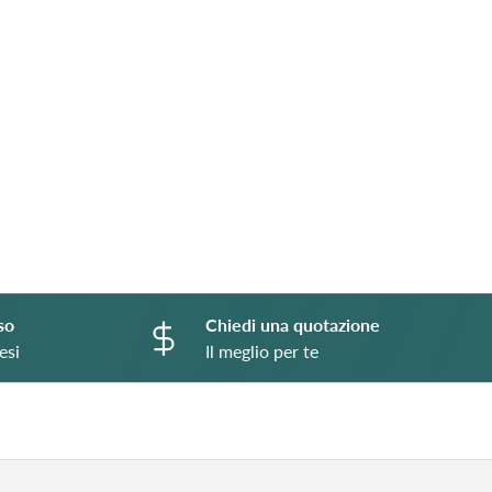
o
so
Chiedi una quotazione
esi
Il meglio per te