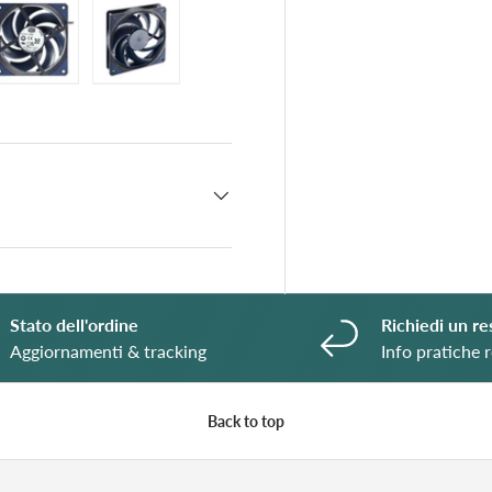
ry view
ge 4 in gallery view
Load image 5 in gallery view
Load image 6 in gallery view
CHIUSURA ESTIVA
Gli uffici rimarranno chiusi dal 3 al 28 agost
compresi!
Stato dell'ordine
Richiedi un re
Buona estate!!
Aggiornamenti & tracking
Info pratiche r
Back to top