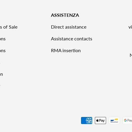
ASSISTENZA
s of Sale
Direct assistance
v
ons
Assistance contacts
ons
RMA insertion
s
on
r
Payment methods accepted