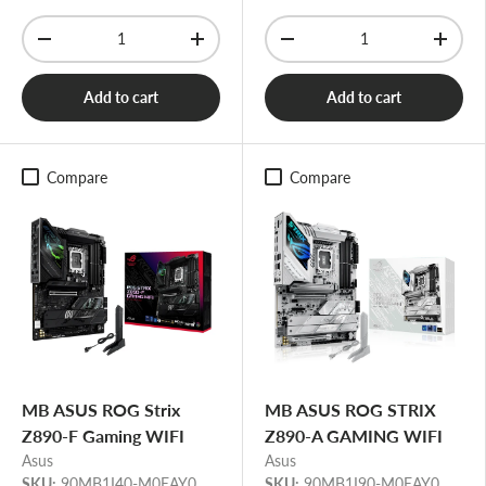
Qty
Qty
-
+
-
+
Add to cart
Add to cart
Compare
Compare
MB ASUS ROG Strix
MB ASUS ROG STRIX
Z890-F Gaming WIFI
Z890-A GAMING WIFI
Asus
Asus
SKU:
90MB1I40-M0EAY0
SKU:
90MB1I90-M0EAY0