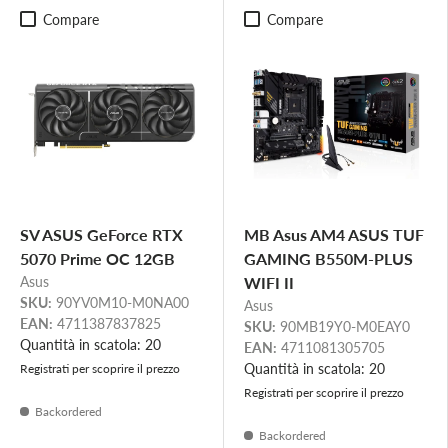
Compare
Compare
SV ASUS GeForce RTX
MB Asus AM4 ASUS TUF
5070 Prime OC 12GB
GAMING B550M-PLUS
Asus
WIFI II
SKU:
90YV0M10-M0NA00
Asus
EAN:
4711387837825
SKU:
90MB19Y0-M0EAY0
Quantità in scatola: 20
EAN:
4711081305705
Quantità in scatola: 20
Registrati per scoprire il prezzo
Registrati per scoprire il prezzo
Backordered
Backordered