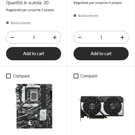
Quantità in scatola: 20
Registrati per scoprire il prezzo
Registrati per scoprire il prezzo
Backordered
Backordered
Qty
Qty
-
+
-
+
Add to cart
Add to cart
Compare
Compare