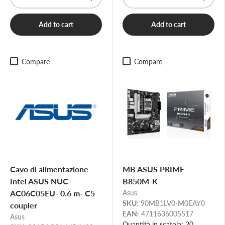
-
+
-
+
Add to cart
Add to cart
Compare
Compare
Cavo di alimentazione
MB ASUS PRIME
Intel ASUS NUC
B850M-K
AC06C05EU- 0.6 m- C5
Asus
SKU:
90MB1LV0-M0EAY0
coupler
EAN:
4711636005517
Asus
Quantità in scatola: 20