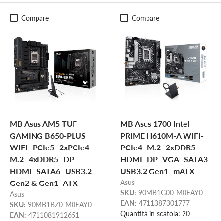
Compare
Compare
MB Asus AM5 TUF
MB Asus 1700 Intel
GAMING B650-PLUS
PRIME H610M-A WIFI-
WIFI- PCIe5- 2xPCIe4
PCIe4- M.2- 2xDDR5-
M.2- 4xDDR5- DP-
HDMI- DP- VGA- SATA3-
HDMI- SATA6- USB3.2
USB3.2 Gen1- mATX
Gen2 & Gen1- ATX
Asus
SKU:
90MB1G00-M0EAY0
Asus
EAN:
4711387301777
SKU:
90MB1BZ0-M0EAY0
Quantità in scatola: 20
EAN:
4711081912651