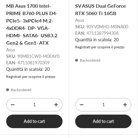
MB Asus 1700 Intel-
SV ASUS Dual GeForce
PRIME B760-PLUS D4-
RTX 5060 Ti 16GB
PCIe5- 3xPCIe4 M.2-
Asus
SKU:
90YV0MH0-M0NA00
4xDDR4- DP- VGA-
EAN:
4711387994306
HDMI- SATA6- USB3.2
Quantità in scatola: 20
Gen2 & Gen1- ATX
Registrati per scoprire il prezzo
Asus
SKU:
90MB1CW0-M0EAY0
Backordered
EAN:
4711081970309
Quantità in scatola: 20
Registrati per scoprire il prezzo
Backordered
Qty
Qty
-
+
-
+
Add to cart
Add to cart