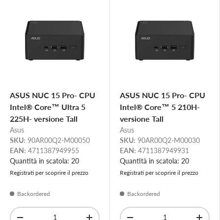
ASUS NUC 15 Pro- CPU
ASUS NUC 15 Pro- CPU
Intel® Core™ Ultra 5
Intel® Core™ 5 210H-
225H- versione Tall
versione Tall
Asus
Asus
SKU:
90AR00Q2-M00050
SKU:
90AR00Q2-M00030
EAN:
4711387949955
EAN:
4711387949931
Quantità in scatola: 20
Quantità in scatola: 20
Registrati per scoprire il prezzo
Registrati per scoprire il prezzo
Backordered
Backordered
Qty
Qty