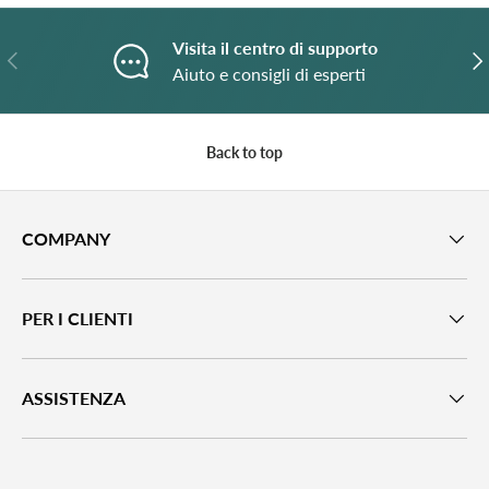
Visita il centro di supporto
Previous
N
Aiuto e consigli di esperti
Back to top
COMPANY
PER I CLIENTI
ASSISTENZA