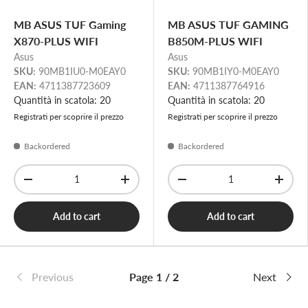
MB ASUS TUF Gaming
MB ASUS TUF GAMING
X870-PLUS WIFI
B850M-PLUS WIFI
Asus
Asus
SKU:
90MB1IU0-M0EAY0
SKU:
90MB1IY0-M0EAY0
EAN:
4711387723609
EAN:
4711387764916
Quantità in scatola: 20
Quantità in scatola: 20
Registrati per scoprire il prezzo
Registrati per scoprire il prezzo
Backordered
Backordered
Qty
Qty
-
+
-
+
Add to cart
Add to cart
Previous
Page 1 / 2
Next