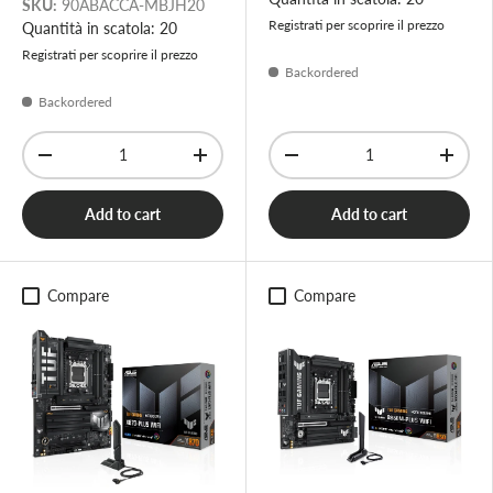
SKU:
90ABACCA-MBJH20
Registrati per scoprire il prezzo
Quantità in scatola: 20
Registrati per scoprire il prezzo
Backordered
Backordered
Qty
Qty
-
+
-
+
Add to cart
Add to cart
Compare
Compare