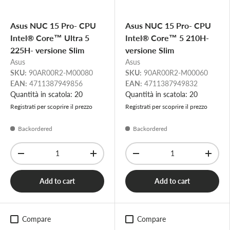
Asus NUC 15 Pro- CPU
Asus NUC 15 Pro- CPU
Intel® Core™ Ultra 5
Intel® Core™ 5 210H-
225H- versione Slim
versione Slim
Asus
Asus
SKU:
90AR00R2-M00080
SKU:
90AR00R2-M00060
EAN:
4711387949856
EAN:
4711387949832
Quantità in scatola: 20
Quantità in scatola: 20
Registrati per scoprire il prezzo
Registrati per scoprire il prezzo
Backordered
Backordered
Qty
Qty
-
+
-
+
Add to cart
Add to cart
Compare
Compare