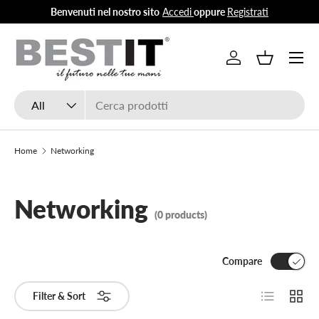
Benvenuti nel nostro sito
Accedi
oppure
Registrati
Skip to content
Menu
Log in
Basket
Search
Product type
All
Home
Networking
Networking
(0 products)
Compare
List
Grid
Filter & Sort