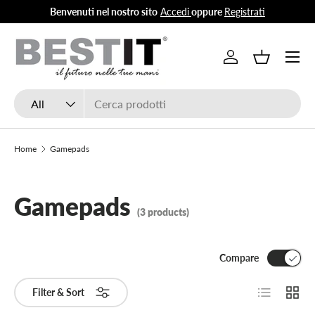
Benvenuti nel nostro sito
Accedi
oppure
Registrati
Skip to content
Menu
Log in
Basket
Search
Product type
All
Home
Gamepads
Gamepads
(3 products)
Compare
List
Grid
Filter & Sort