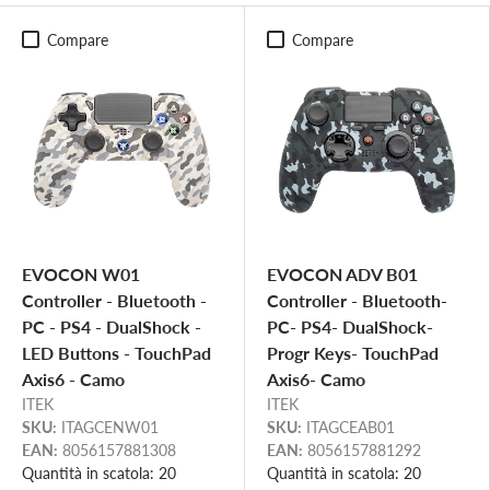
Compare
Compare
EVOCON W01
EVOCON ADV B01
Controller - Bluetooth -
Controller - Bluetooth-
PC - PS4 - DualShock -
PC- PS4- DualShock-
LED Buttons - TouchPad
Progr Keys- TouchPad
Axis6 - Camo
Axis6- Camo
ITEK
ITEK
SKU:
ITAGCENW01
SKU:
ITAGCEAB01
EAN:
8056157881308
EAN:
8056157881292
Quantità in scatola: 20
Quantità in scatola: 20