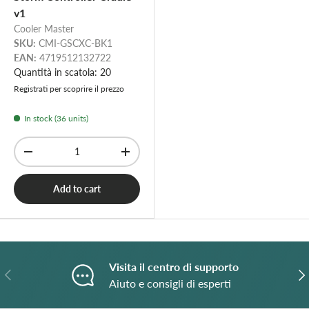
v1
Cooler Master
SKU:
CMI-GSCXC-BK1
EAN:
4719512132722
Quantità in scatola: 20
Registrati per scoprire il prezzo
In stock (36 units)
Qty
-
+
Add to cart
Visita il centro di supporto
Previous
N
Aiuto e consigli di esperti