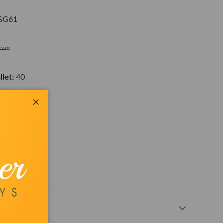
MGG61
rezzo
let:
40
Close
+
e at
Bestit srl
24 hours
ation