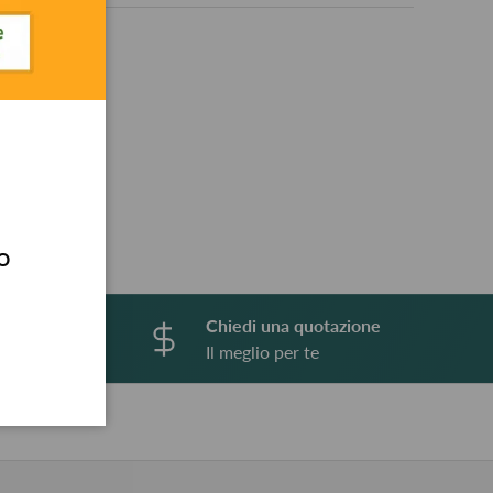
ery view
age 9 in gallery view
o
so
Chiedi una quotazione
esi
Il meglio per te