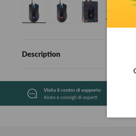
Load image 1 in gallery view
Load image 2 in gallery view
Load image 3 in galle
Load ima
Description
Visita il centro di supporto
Aiuto e consigli di esperti