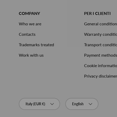
COMPANY
PER I CLIENTI
Who we are
General condition
Contacts
Warranty conditi
Trademarks treated
Transport conditi
Work with us
Payment method
Cookie informati
Privacy disclaime
Country/Region
Language
Italy (EUR €)
English