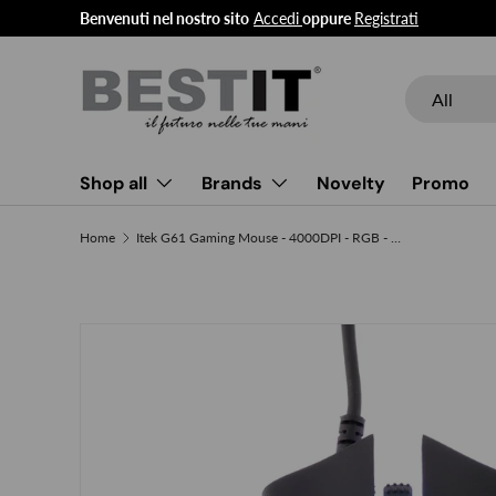
Benvenuti nel nostro sito
Accedi
oppure
Registrati
Skip to content
Search
Product type
All
Shop all
Brands
Novelty
Promo
Home
Itek G61 Gaming Mouse - 4000DPI - RGB - Software - A3050 Sensor