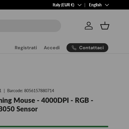
Country/Region
Language
Italy (EUR €)
English
Log in
Basket
Contattaci
Registrati
Accedi
1
|
Barcode:
8056157880714
ming Mouse - 4000DPI - RGB -
A3050 Sensor