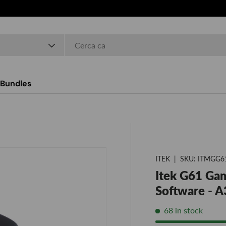
Bundles
ITEK
|
SKU:
ITMGG6
Itek G61 Ga
Software - 
68 in stock