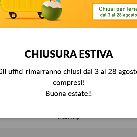
ry view
ge 4 in gallery view
Load image 5 in gallery view
Load image 6 in gallery view
Load image 7 in gallery view
Load image 8 in gall
Load im
CHIUSURA ESTIVA
Gli uffici rimarranno chiusi dal 3 al 28 agost
compresi!
Stato dell'ordine
Richiedi un re
Buona estate!!
Aggiornamenti & tracking
Info pratiche r
Back to top