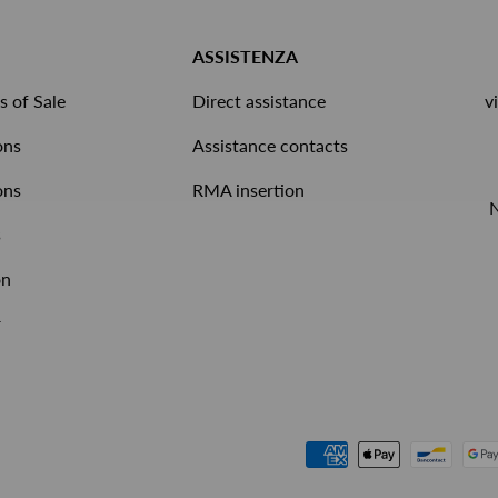
ASSISTENZA
s of Sale
Direct assistance
v
ons
Assistance contacts
ons
RMA insertion
s
on
r
Payment methods accepted