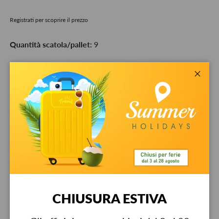
Registrati per scoprire il prezzo
Quantità scatola/pallet:
9
Qty
-
+
Close
Pickup available at
Bestit srl
Usually ready in 24 hours
View store information
Garanzia
CHIUSURA ESTIVA