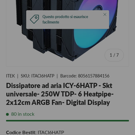
Close
Questo prodotto si esaurisce
facilmente
of
1
/
7
ITEK
|
SKU:
ITACI6HATP
|
Barcode:
8056157884156
Dissipatore ad aria ICY-6HATP - Skt
universale- 250W TDP- 6 Heatpipe-
2x12cm ARGB Fan- Digital Display
80 in stock
Codice Bestit
: ITACI6HATP