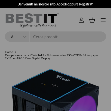
Benvenuti nel nostro sito
Accedi
oppure
Registrati
Skip to content
Menu
Log in
Basket
Search
Product type
All
Home
Dissipatore ad aria ICY-6HATP - Skt universale- 250W TDP- 6 Heatpipe-
2x12cm ARGB Fan- Digital Display