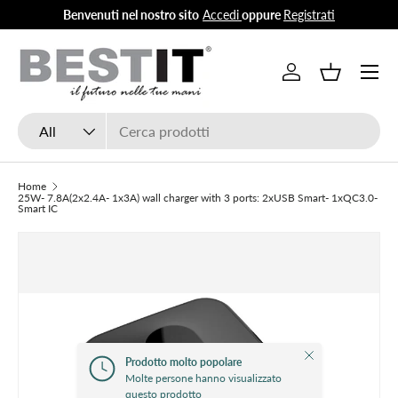
Benvenuti nel nostro sito
Accedi
oppure
Registrati
Skip to content
Menu
Log in
Basket
Search
Product type
All
Home
25W- 7.8A(2x2.4A- 1x3A) wall charger with 3 ports: 2xUSB Smart- 1xQC3.0-
Smart IC
Close
Prodotto molto popolare
Molte persone hanno visualizzato
questo prodotto