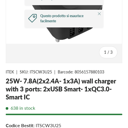
Close
Questo prodotto si esaurisce
facilmente
of
1
/
3
ITEK
|
SKU:
ITSCW3U25
|
Barcode:
8056157880103
25W- 7.8A(2x2.4A- 1x3A) wall charger
with 3 ports: 2xUSB Smart- 1xQC3.0-
Smart IC
638 in stock
Codice Bestit
: ITSCW3U25