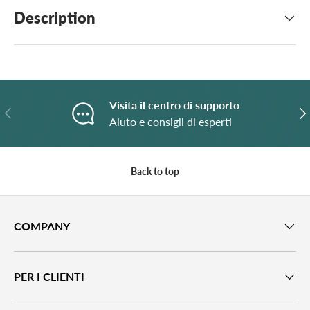
Description
Visita il centro di supporto
Previous
N
Aiuto e consigli di esperti
Back to top
COMPANY
PER I CLIENTI