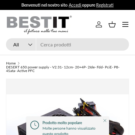
Benvenuti nel nostro sito
Accedi
oppure
Registrati
Skip to content
Menu
Log in
Basket
Search
Product type
All
Home
DESERT 650 power supply - V2.31- 12cm- 20+4P- 2Ide- Fdd- PciE- P8-
4Sata- Active PFC
Close
Prodotto molto popolare
Molte persone hanno visualizzato
questo prodotto