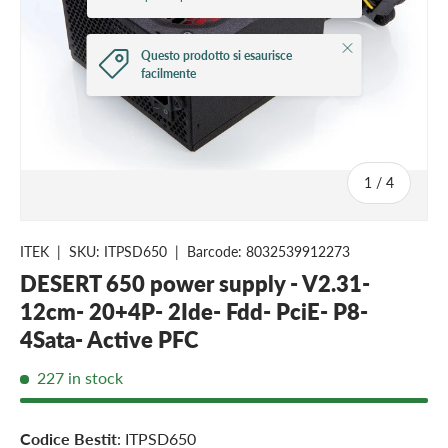
Close
Questo prodotto si esaurisce
facilmente
of
1
/
4
ITEK
|
SKU:
ITPSD650
|
Barcode:
8032539912273
DESERT 650 power supply - V2.31-
12cm- 20+4P- 2Ide- Fdd- PciE- P8-
4Sata- Active PFC
227 in stock
Codice Bestit
: ITPSD650