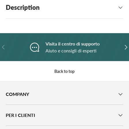
Description
Visita il centro di supporto
Previous
N
Aiuto e consigli di esperti
Back to top
COMPANY
PER I CLIENTI