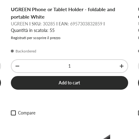
UGREEN Phone or Tablet Holder - foldable and
portable White
UGREEN
SKU:
30285
EAN:
6957303832859
Quantità in scatola: 55
Registrati per scoprire il prezzo
Backordered
Qty
-
+
Add to cart
Compare