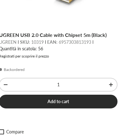
UGREEN USB 2.0 Cable with Chipset 5m (Black)
UGREEN
SKU:
10319
EAN:
6957303813193
Quantità in scatola: 56
Registrati per scoprire il prezzo
Backordered
Qty
-
+
Add to cart
Compare