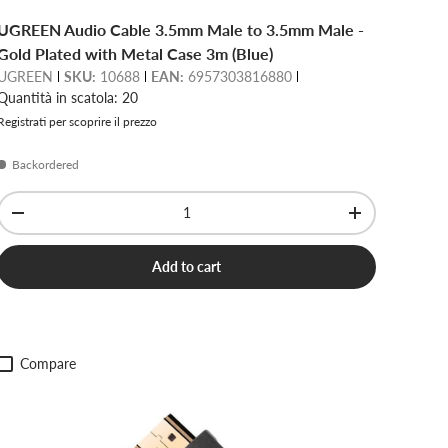
UGREEN Audio Cable 3.5mm Male to 3.5mm Male -
Gold Plated with Metal Case 3m (Blue)
UGREEN
SKU:
10688
EAN:
6957303816880
Quantità in scatola: 20
Registrati per scoprire il prezzo
Backordered
Qty
-
+
Add to cart
Compare