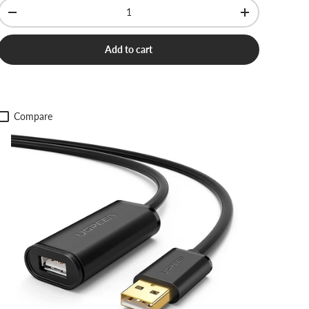
Qty
-
+
Add to cart
Compare