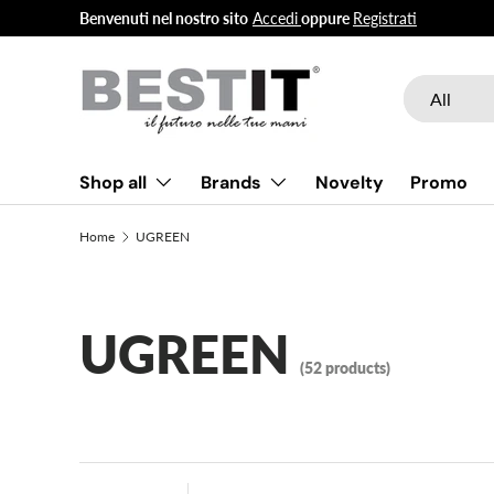
Benvenuti nel nostro sito
Accedi
oppure
Registrati
Skip to content
Search
Product type
All
Shop all
Brands
Novelty
Promo
Home
UGREEN
UGREEN
(52 products)