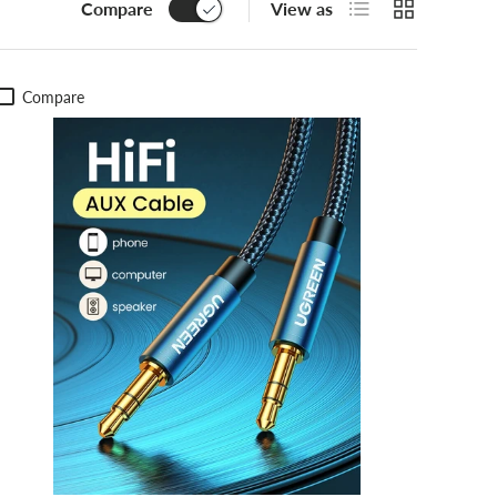
List
Grid
Compare
View as
Compare