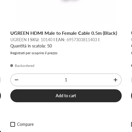
UGREEN HDMI Male to Female Cable 0.5m (Black)
UGREEN
SKU:
10140
EAN:
6957303811403
Quantità in scatola: 50
Registrati per scoprire il prezzo
Backordered
Qty
-
+
Add to cart
Compare