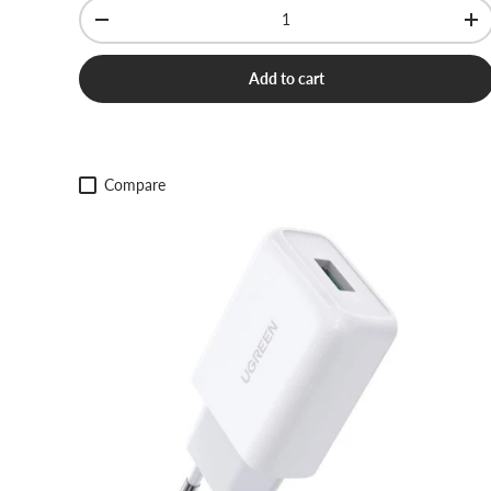
Qty
-
+
Add to cart
Compare