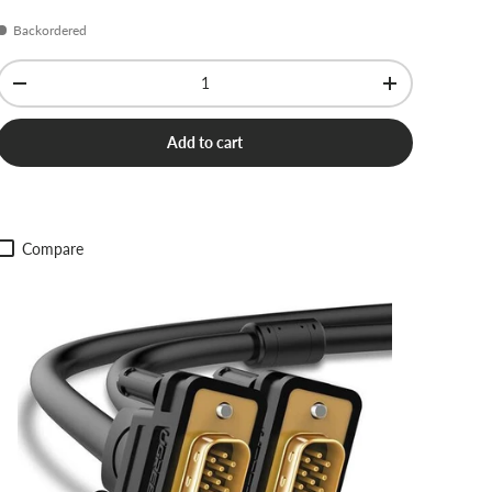
Backordered
Qty
-
+
Add to cart
Compare