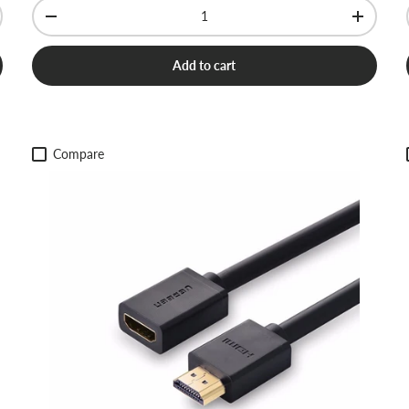
Qty
-
+
Add to cart
Compare