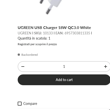
UGREEN USB Charger 18W QC3.0 White
UGREEN
SKU:
10133
EAN:
6957303811335
Quantità in scatola: 1
Registrati per scoprire il prezzo
Backordered
Qty
-
+
Add to cart
Compare