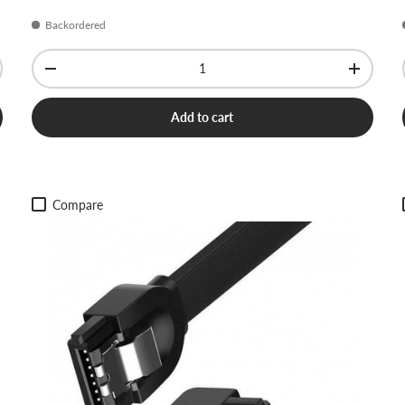
Backordered
Qty
-
+
Add to cart
Compare