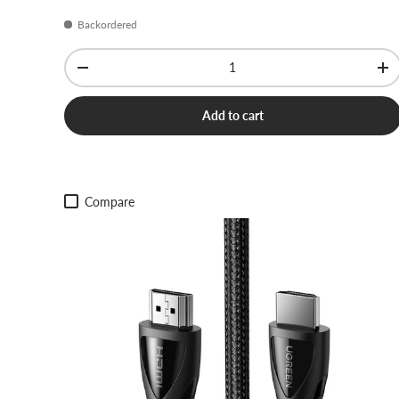
Backordered
Qty
-
+
Add to cart
Compare