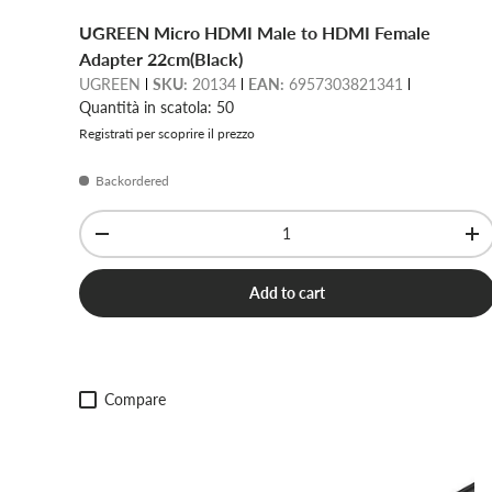
UGREEN Micro HDMI Male to HDMI Female
Adapter 22cm(Black)
UGREEN
SKU:
20134
EAN:
6957303821341
Quantità in scatola: 50
Registrati per scoprire il prezzo
Backordered
Qty
-
+
Add to cart
Compare