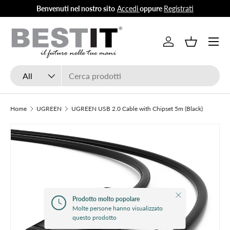
Benvenuti nel nostro sito
Accedi
oppure
Registrati
Skip to content
Menu
Log in
Basket
Search
Product type
All
Home
UGREEN
UGREEN USB 2.0 Cable with Chipset 5m (Black)
Close
Prodotto molto popolare
Molte persone hanno visualizzato
questo prodotto