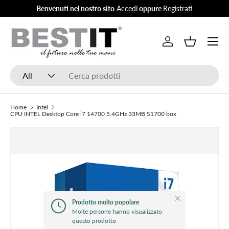
Benvenuti nel nostro sito
Accedi
oppure
Registrati
Skip to content
Menu
Log in
Basket
Search
Product type
All
Home
Intel
CPU INTEL Desktop Core i7 14700 5.4GHz 33MB S1700 box
Close
Prodotto molto popolare
Molte persone hanno visualizzato
questo prodotto