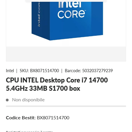
Close
Questo prodotto si esaurisce
facilmente
Intel
|
SKU:
BX8071514700
|
Barcode:
5032037279239
CPU INTEL Desktop Core i7 14700
5.4GHz 33MB S1700 box
Non disponibile
Codice Bestit
: BX8071514700