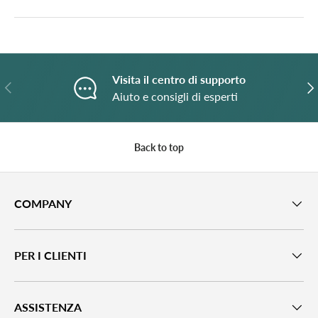
Visita il centro di supporto
Previous
N
Aiuto e consigli di esperti
Back to top
COMPANY
PER I CLIENTI
ASSISTENZA