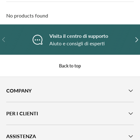
No products found
Visita il centro di supporto
Previous
N
Aiuto e consigli di esperti
Back to top
COMPANY
PER I CLIENTI
ASSISTENZA