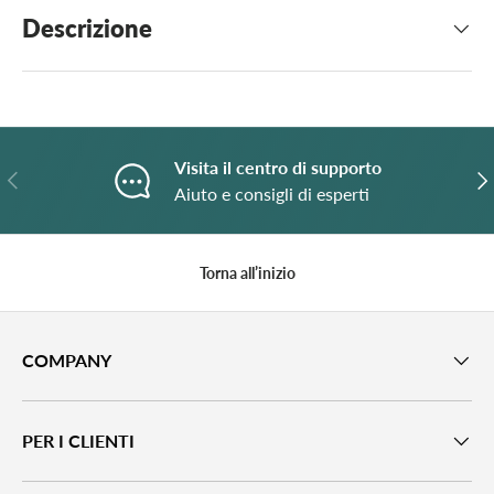
Descrizione
Visita il centro di supporto
Indietro
A
Aiuto e consigli di esperti
Torna all’inizio
COMPANY
PER I CLIENTI