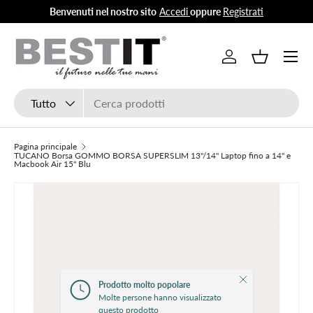
Benvenuti nel nostro sito
Accedi
oppure
Registrati
Passa ai contenuti
Menu
Accedi
Cestino
Cerca
Tipo prodotto
Tutto
Pagina principale
TUCANO Borsa GOMMO BORSA SUPERSLIM 13"/14" Laptop fino a 14" e
Macbook Air 15" Blu
Chiudi
Prodotto molto popolare
Molte persone hanno visualizzato
questo prodotto