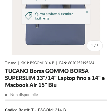
Chiudi
Questo prodotto si esaurisce
facilmente
di
1
/
5
Tucano
|
SKU:
BSGOM1314-B
|
EAN:
8020252195264
TUCANO Borsa GOMMO BORSA
SUPERSLIM 13"/14" Laptop fino a 14" e
Macbook Air 15" Blu
Non disponibile
Codice Bestit
: TU-BSGOM1314-B