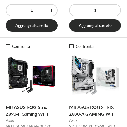
Q.tà
Q.tà
-
+
-
+
Aggiungi al carrello
Aggiungi al carrello
Confronta
Confronta
MB ASUS ROG Strix
MB ASUS ROG STRIX
Z890-F Gaming WIFI
Z890-A GAMING WIFI
Asus
Asus
SKU:
90MB1I40-M0EAY0
SKU:
90MB1I90-M0EAY0