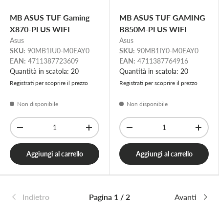
MB ASUS TUF Gaming
MB ASUS TUF GAMING
X870-PLUS WIFI
B850M-PLUS WIFI
Asus
Asus
SKU:
90MB1IU0-M0EAY0
SKU:
90MB1IY0-M0EAY0
EAN:
4711387723609
EAN:
4711387764916
Quantità in scatola: 20
Quantità in scatola: 20
Registrati per scoprire il prezzo
Registrati per scoprire il prezzo
Non disponibile
Non disponibile
Q.tà
Q.tà
-
+
-
+
Aggiungi al carrello
Aggiungi al carrello
Indietro
Pagina 1 / 2
Avanti