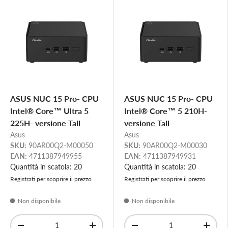
ASUS NUC 15 Pro- CPU
ASUS NUC 15 Pro- CPU
Intel® Core™ Ultra 5
Intel® Core™ 5 210H-
225H- versione Tall
versione Tall
Asus
Asus
SKU:
90AR00Q2-M00050
SKU:
90AR00Q2-M00030
EAN:
4711387949955
EAN:
4711387949931
Quantità in scatola: 20
Quantità in scatola: 20
Registrati per scoprire il prezzo
Registrati per scoprire il prezzo
Non disponibile
Non disponibile
Q.tà
Q.tà