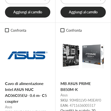
-
+
-
+
Aggiungi al carrello
Aggiungi al carrello
Confronta
Confronta
Cavo di alimentazione
MB ASUS PRIME
Intel ASUS NUC
B850M-K
AC06C05EU- 0.6 m- C5
Asus
SKU:
90MB1LV0-M0EAY0
coupler
EAN:
4711636005517
Asus
Quantità in scatola: 20