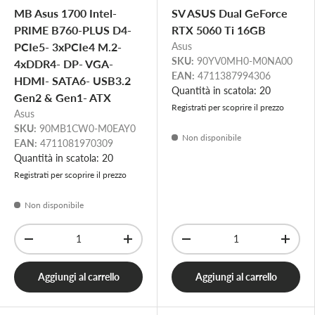
MB Asus 1700 Intel-
SV ASUS Dual GeForce
PRIME B760-PLUS D4-
RTX 5060 Ti 16GB
PCIe5- 3xPCIe4 M.2-
Asus
SKU:
90YV0MH0-M0NA00
4xDDR4- DP- VGA-
EAN:
4711387994306
HDMI- SATA6- USB3.2
Quantità in scatola: 20
Gen2 & Gen1- ATX
Registrati per scoprire il prezzo
Asus
SKU:
90MB1CW0-M0EAY0
Non disponibile
EAN:
4711081970309
Quantità in scatola: 20
Registrati per scoprire il prezzo
Non disponibile
Q.tà
Q.tà
-
+
-
+
Aggiungi al carrello
Aggiungi al carrello