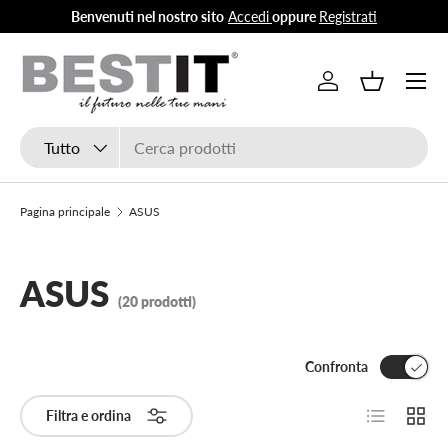
Benvenuti nel nostro sito
Accedi
oppure
Registrati
Passa ai contenuti
Menu
Accedi
Cestino
Cerca
Tipo prodotto
Tutto
Pagina principale
ASUS
ASUS
(20 prodotti)
Confronta
Elenco
Grigli
Filtra e ordina