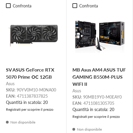
Confronta
Confronta
SV ASUS GeForce RTX
MB Asus AM4 ASUS TUF
5070 Prime OC 12GB
GAMING B550M-PLUS
Asus
WIFI II
SKU:
90YV0M10-M0NA00
Asus
EAN:
4711387837825
SKU:
90MB19Y0-M0EAY0
Quantità in scatola: 20
EAN:
4711081305705
Quantità in scatola: 20
Registrati per scoprire il prezzo
Registrati per scoprire il prezzo
Non disponibile
Non disponibile