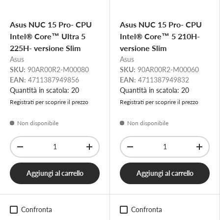
Asus NUC 15 Pro- CPU
Asus NUC 15 Pro- CPU
Intel® Core™ Ultra 5
Intel® Core™ 5 210H-
225H- versione Slim
versione Slim
Asus
Asus
SKU:
90AR00R2-M00080
SKU:
90AR00R2-M00060
EAN:
4711387949856
EAN:
4711387949832
Quantità in scatola: 20
Quantità in scatola: 20
Registrati per scoprire il prezzo
Registrati per scoprire il prezzo
Non disponibile
Non disponibile
Q.tà
Q.tà
-
+
-
+
Aggiungi al carrello
Aggiungi al carrello
Confronta
Confronta