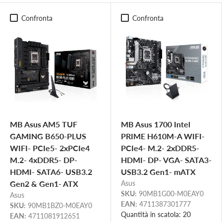
Confronta
Confronta
MB Asus AM5 TUF
MB Asus 1700 Intel
GAMING B650-PLUS
PRIME H610M-A WIFI-
WIFI- PCIe5- 2xPCIe4
PCIe4- M.2- 2xDDR5-
M.2- 4xDDR5- DP-
HDMI- DP- VGA- SATA3-
HDMI- SATA6- USB3.2
USB3.2 Gen1- mATX
Gen2 & Gen1- ATX
Asus
SKU:
90MB1G00-M0EAY0
Asus
EAN:
4711387301777
SKU:
90MB1BZ0-M0EAY0
Quantità in scatola: 20
EAN:
4711081912651