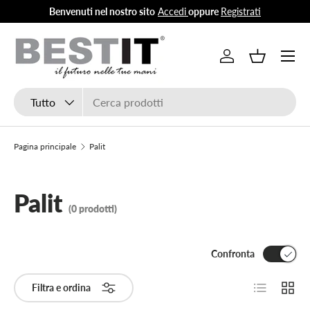
Benvenuti nel nostro sito
Accedi
oppure
Registrati
Passa ai contenuti
Menu
Accedi
Cestino
Cerca
Tipo prodotto
Tutto
Pagina principale
Palit
Palit
(0 prodotti)
Confronta
Elenco
Grigli
Filtra e ordina