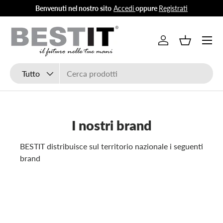
Benvenuti nel nostro sito
Accedi
oppure
Registrati
Passa ai contenuti
Menu
Accedi
Cestino
Cerca
Tipo prodotto
Tutto
I nostri brand
BESTIT distribuisce sul territorio nazionale i seguenti
brand