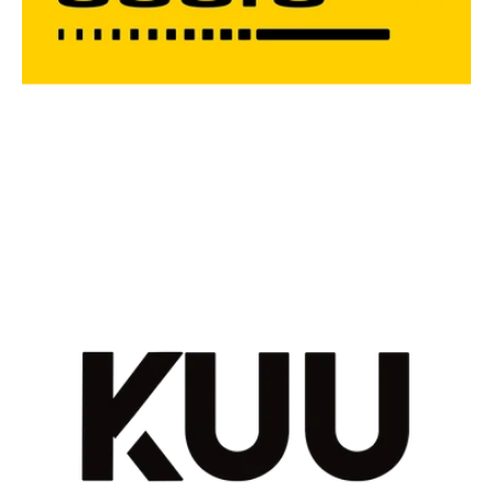
CHIUSURA ESTIVA
Gli uffici rimarranno chiusi dal 3 al 28
agosto compresi!
Buona estate!!