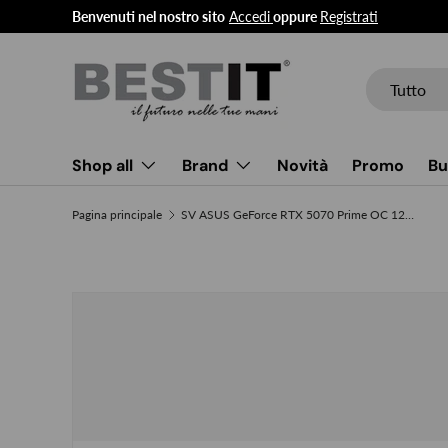
Benvenuti nel nostro sito
Accedi
oppure
Registrati
Passa ai contenuti
Cerca
Tipo prodott
Tutto
Shop all
Brand
Novità
Promo
Bu
Pagina principale
SV ASUS GeForce RTX 5070 Prime OC 12GB