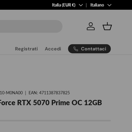
Paese/Regione
Lingua
Italia (EUR €)
Italiano
Accedi
Cestino
Contattaci
Registrati
Accedi
10-M0NA00
|
EAN:
4711387837825
Force RTX 5070 Prime OC 12GB