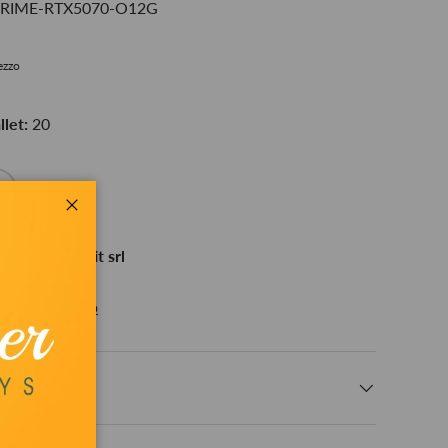
-PRIME-RTX5070-O12G
rezzo
let:
20
+
Chiudi
le presso
Bestit srl
n 24 ore
zioni sul negozio