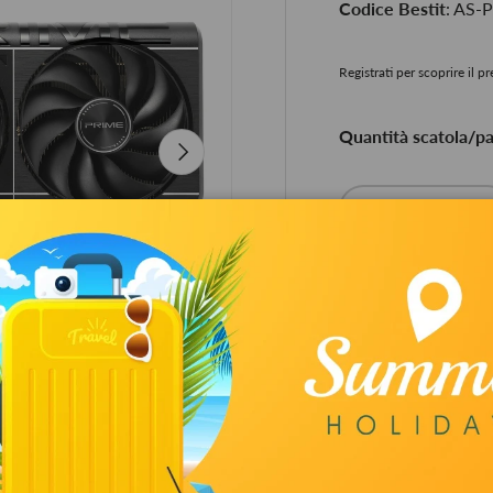
Codice Bestit
: AS
Registrati per scoprire il p
Quantità scatola/pal
Avanti
Q.tà
-
Ritiro disponibi
Di solito pronto i
Visualizza informa
di
1
/
12
Garanzia