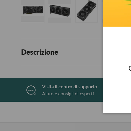
Carica immagine 1 nella visualizzazione galleria
Carica immagine 2 nella visualizzaz
Carica immagine 3 nell
Carica i
Descrizione
Visita il centro di supporto
Aiuto e consigli di esperti