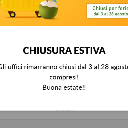
ione galleria
a visualizzazione galleria
mmagine 4 nella visualizzazione galleria
Carica immagine 5 nella visualizzazione galleria
Carica immagine 6 nella visualizzazione galleri
Carica immagine 7 nella visualizza
Carica immagine 8 ne
Carica 
CHIUSURA ESTIVA
Gli uffici rimarranno chiusi dal 3 al 28 agost
compresi!
Stato dell'ordine
Richiedi un re
Buona estate!!
Aggiornamenti & tracking
Info pratiche r
Torna all’inizio