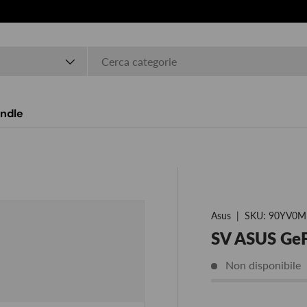
o
ndle
Asus
|
SKU:
90YV0M
SV ASUS Ge
Non disponibile