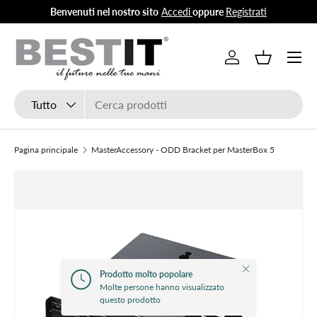
Benvenuti nel nostro sito
Accedi
oppure
Registrati
Passa ai contenuti
Menu
Accedi
Cestino
Cerca
Tipo prodotto
Tutto
Pagina principale
MasterAccessory - ODD Bracket per MasterBox 5
Chiudi
Prodotto molto popolare
Molte persone hanno visualizzato
questo prodotto