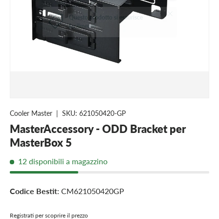
Chiudi
Questo prodotto si esaurisce
facilmente
Cooler Master
|
SKU:
621050420-GP
MasterAccessory - ODD Bracket per
MasterBox 5
12 disponibili a magazzino
Codice Bestit
: CM621050420GP
Registrati per scoprire il prezzo