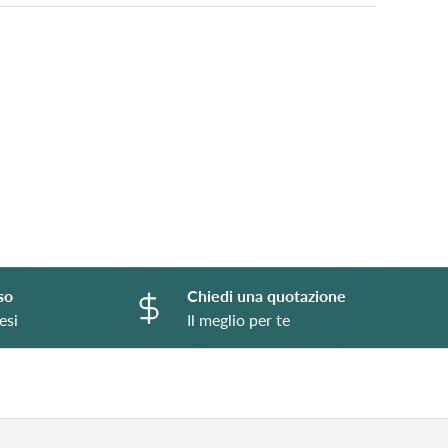
so
Chiedi una quotazione
esi
Il meglio per te