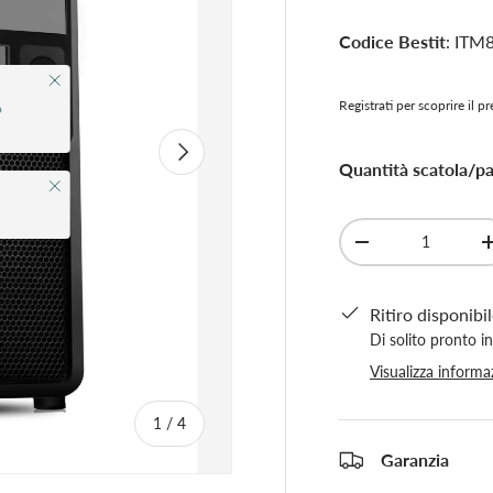
Codice Bestit
: IT
Chiudi
Registrati per scoprire il p
o
Avanti
Quantità scatola/pal
Chiudi
Q.tà
-
Ritiro disponibi
Di solito pronto i
Visualizza informa
di
1
/
4
Garanzia