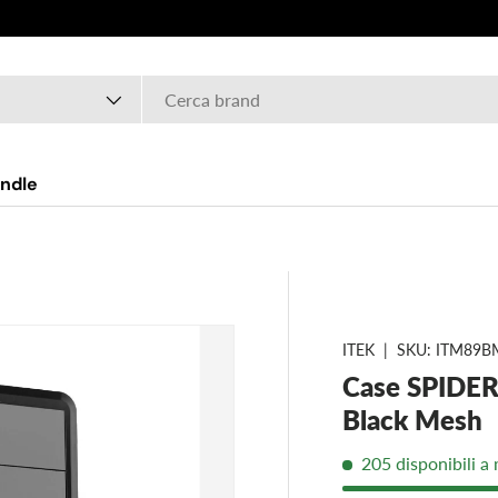
o
ndle
ITEK
|
SKU:
ITM89B
Case SPIDE
Black Mesh
205 disponibili a