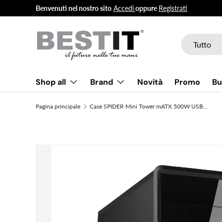
Benvenuti nel nostro sito
Accedi
oppure
Registrati
Passa ai contenuti
Cerca
Tipo prodott
Tutto
Shop all
Brand
Novità
Promo
Bu
Pagina principale
Case SPIDER Mini Tower mATX 500W USB3 Black Mesh