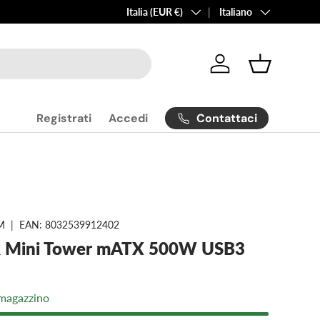
Paese/Regione
Lingua
Italia (EUR €)
Italiano
Accedi
Cestino
Contattaci
Registrati
Accedi
M
|
EAN:
8032539912402
R Mini Tower mATX 500W USB3
 magazzino