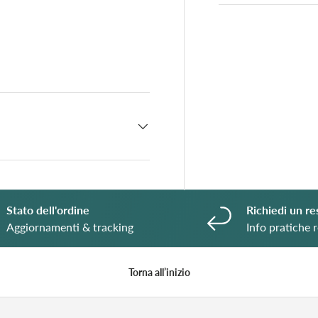
ione galleria
a visualizzazione galleria
mmagine 4 nella visualizzazione galleria
Stato dell'ordine
Richiedi un re
Aggiornamenti & tracking
Info pratiche r
Torna all’inizio