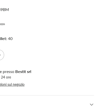
M89BM
rezzo
let:
40
+
le presso
Bestit srl
n 24 ore
zioni sul negozio