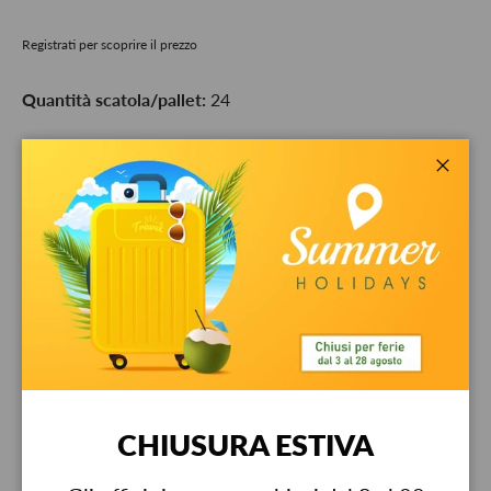
Registrati per scoprire il prezzo
Quantità scatola/pallet:
24
Q.tà
-
+
Chiud
Ritiro disponibile presso
Bestit srl
Di solito pronto in 24 ore
Visualizza informazioni sul negozio
Garanzia
CHIUSURA ESTIVA