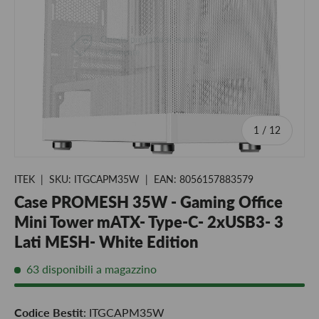
di
1
/
12
ITEK
|
SKU:
ITGCAPM35W
|
EAN:
8056157883579
Case PROMESH 35W - Gaming Office
Mini Tower mATX- Type-C- 2xUSB3- 3
Lati MESH- White Edition
63 disponibili a magazzino
Codice Bestit
: ITGCAPM35W