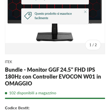
Chiudi
Questo prodotto si esaurisce
facilmente
di
1
/
2
ITEK
Bundle - Monitor GGF 24.5" FHD IPS
180Hz con Controller EVOCON W01 in
OMAGGIO
102 disponibili a magazzino
Codice Bestit
: