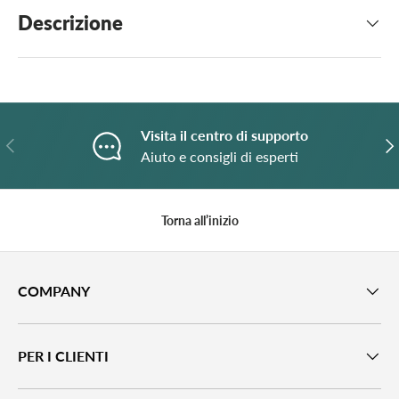
Descrizione
Visita il centro di supporto
Indietro
A
Aiuto e consigli di esperti
Torna all’inizio
COMPANY
PER I CLIENTI