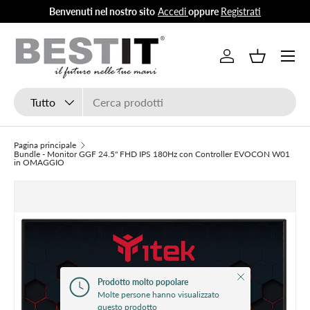
Benvenuti nel nostro sito
Accedi
oppure
Registrati
Passa ai contenuti
Menu
Accedi
Cestino
Cerca
Tipo prodotto
Tutto
Pagina principale
Bundle - Monitor GGF 24.5" FHD IPS 180Hz con Controller EVOCON W01
in OMAGGIO
Chiudi
Prodotto molto popolare
Molte persone hanno visualizzato
questo prodotto