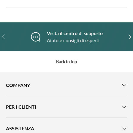
Visita il centro di supporto
Previous
N
Aiuto e consigli di esperti
Back to top
COMPANY
PER I CLIENTI
ASSISTENZA