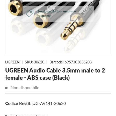
Close
Questo prodotto si esaurisce
facilmente
UGREEN
|
SKU:
30620
|
Barcode:
6957303836208
UGREEN Audio Cable 3.5mm male to 2
female - ABS case (Black)
Non disponibile
Codice Bestit
: UG-AV141-30620