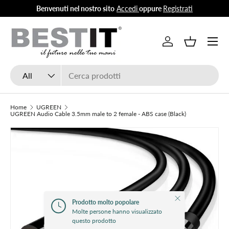
Benvenuti nel nostro sito
Accedi
oppure
Registrati
Skip to content
Menu
Log in
Basket
Search
Product type
All
Home
UGREEN
UGREEN Audio Cable 3.5mm male to 2 female - ABS case (Black)
Close
Prodotto molto popolare
Molte persone hanno visualizzato
questo prodotto