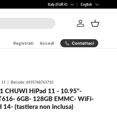
Country/Region
Language
Italy (EUR €)
English
Log in
Basket
Contattaci
Registrati
Accedi
 11
|
Barcode:
6935768763710
 1 CHUWI HiPad 11 - 10.95"-
 T616- 6GB- 128GB EMMC- WiFi-
 14- (tastiera non inclusa)