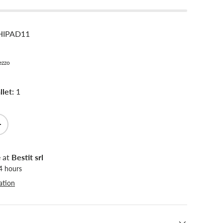
HIPAD11
rezzo
let:
1
+
e at
Bestit srl
24 hours
ation