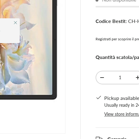
Codice Bestit
: CH-
Close
o
Registrati per scoprire il p
Close
Quantità scatola/pal
Qty
-
Pickup availabl
Usually ready in 
View store inform
Garanzia