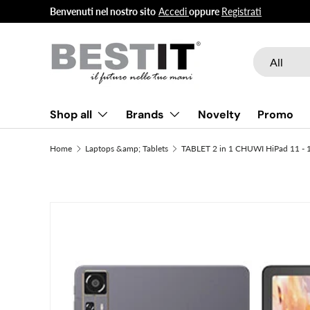
Benvenuti nel nostro sito
Accedi
oppure
Registrati
Skip to content
Search
Product type
All
Shop all
Brands
Novelty
Promo
Home
Laptops &amp; Tablets