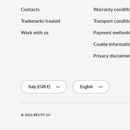
Contacts
Warranty conditi
Trademarks treated
Transport conditi
Work with us
Payment method
Cookie informati
Privacy disclaime
Country/Region
Language
Italy (EUR €)
English
© 2026
BESTIT Srl
.