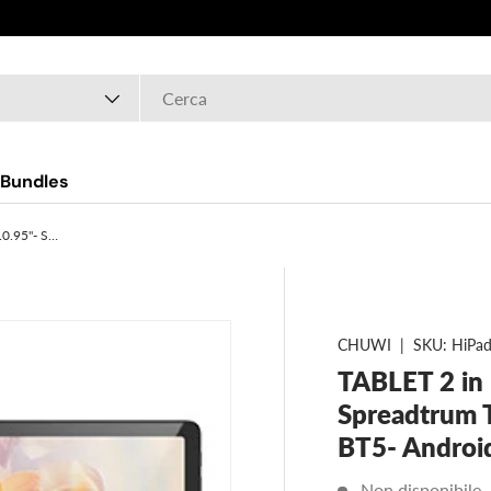
Bundles
TABLET 2 in 1 CHUWI HiPad 11 - 10.95"- Spreadtrum T616- 6GB- 128GB EMMC- WiFi- BT5- Android 14- (tastiera non inclusa)
CHUWI
|
SKU:
HiPad
TABLET 2 in
Spreadtrum
BT5- Android
Non disponibile