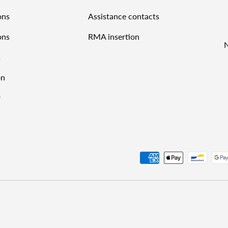
ons
Assistance contacts
ons
RMA insertion
s
on
r
Payment methods accepted