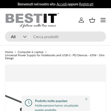
Benvenuti nel nostro sito
Accedi
oppure
Registrati
Skip to content
Menu
Log in
Basket
Search
Product type
All
Home
Computer & Laptop
Universal Power Supply for Notebooks and USB-C- PD Devices - 65W - Slim
Design
Close
Prodotto molto popolare
Molte persone hanno visualizzato
questo prodotto