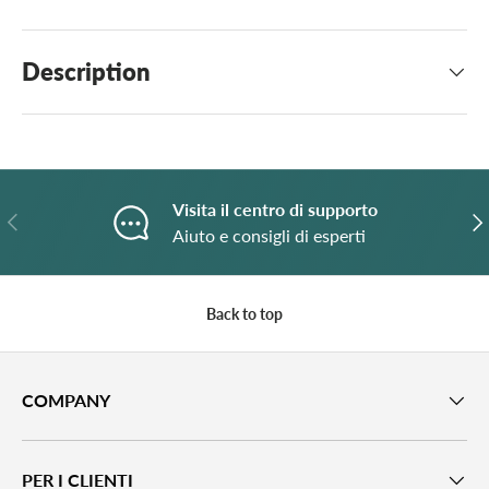
Description
Visita il centro di supporto
Previous
N
Aiuto e consigli di esperti
Back to top
COMPANY
PER I CLIENTI