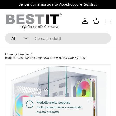
Benvenuti nel nostro sito
Accedi
oppure
Registrati
Skip to content
Menu
Log in
Basket
Search
Product type
All
Home
bundles
Bundle - Case DARK CAVE AKU con HYDRO CUBE 240W
Close
Prodotto molto popolare
Molte persone hanno visualizzato
questo prodotto