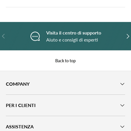
Visita il centro di supporto
Previous
N
Aiuto e consigli di esperti
Back to top
COMPANY
PER I CLIENTI
ASSISTENZA