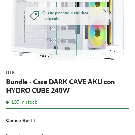
Close
Questo prodotto si esaurisce
facilmente
of
1
/
2
ITEK
Bundle - Case DARK CAVE AKU con
HYDRO CUBE 240W
105 in stock
Codice Bestit
: