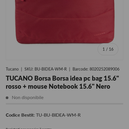
of
1
/
16
Tucano
|
SKU:
BU-BIDEA-WM-R
|
Barcode:
8020252089006
TUCANO Borsa Borsa idea pc bag 15.6"
rosso + mouse Notebook 15.6" Nero
Non disponibile
Codice Bestit
: TU-BU-BIDEA-WM-R