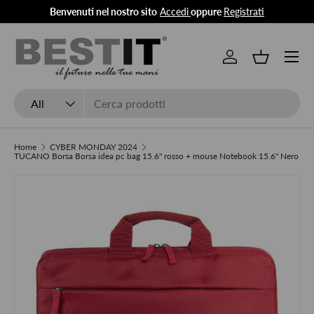
Benvenuti nel nostro sito
Accedi
oppure
Registrati
Skip to content
Menu
Log in
Basket
Search
Product type
All
Home
CYBER MONDAY 2024
TUCANO Borsa Borsa idea pc bag 15.6" rosso + mouse Notebook 15.6" Nero