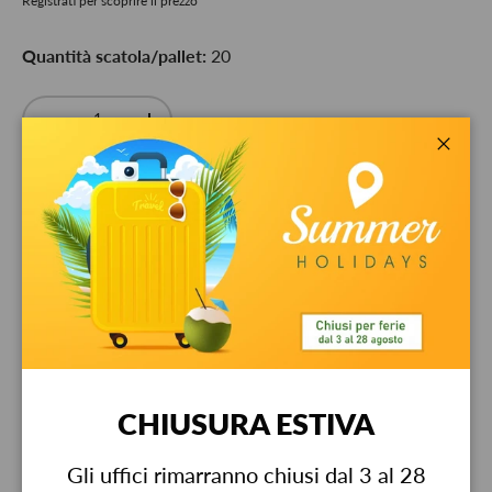
Registrati per scoprire il prezzo
Quantità scatola/pallet:
20
Qty
-
+
Close
Pickup available at
Bestit srl
Usually ready in 24 hours
View store information
Garanzia
CHIUSURA ESTIVA
Gli uffici rimarranno chiusi dal 3 al 28
Description