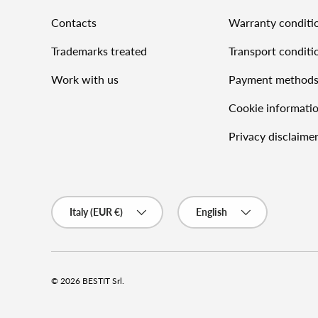
Contacts
Warranty conditi
Trademarks treated
Transport conditi
Work with us
Payment method
Cookie informati
Privacy disclaime
Country/Region
Language
Italy (EUR €)
English
© 2026
BESTIT Srl
.