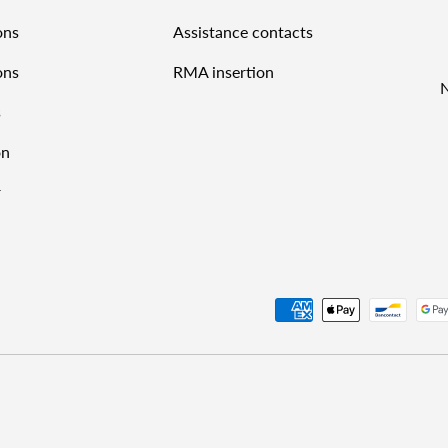
ons
Assistance contacts
ons
RMA insertion
s
on
r
Payment methods accepted