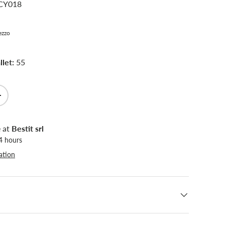
CY018
rezzo
let:
55
+
e at
Bestit srl
24 hours
ation