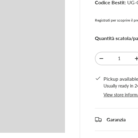
Codice Bestit
: UG-
Registrati per scoprire il p
Quantità scatola/pal
Qty
-
Pickup availabl
Usually ready in 
View store inform
Garanzia