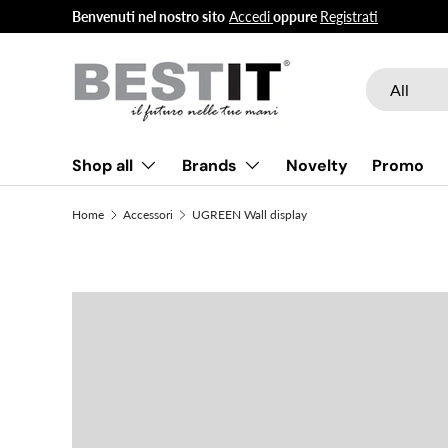
Benvenuti nel nostro sito
Accedi
oppure
Registrati
Skip to content
Search
Product type
All
Shop all
Brands
Novelty
Promo
Home
Accessori
UGREEN Wall display