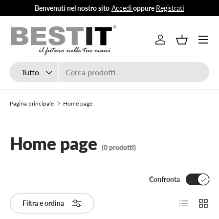
Benvenuti nel nostro sito
Accedi
oppure
Registrati
Passa ai contenuti
Menu
Accedi
Cestino
Cerca
Tipo prodotto
Tutto
Pagina principale
Home page
Home page
(0 prodotti)
Confronta
Elenco
Grigli
Filtra e ordina