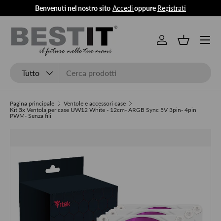
Benvenuti nel nostro sito
Accedi
oppure
Registrati
Passa ai contenuti
Menu
Accedi
Cestino
Cerca
Tipo prodotto
Tutto
Pagina principale
Ventole e accessori case
Kit 3x Ventola per case UW12 White - 12cm- ARGB Sync 5V 3pin- 4pin
PWM- Senza fili