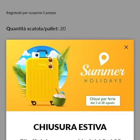
Registrati per scoprire il prezzo
Quantità scatola/pallet:
20
Q.tà
-
+
Chiud
Ritiro disponibile presso
Bestit srl
Di solito pronto in 24 ore
Visualizza informazioni sul negozio
Garanzia
CHIUSURA ESTIVA