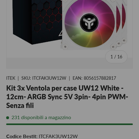
di
1
/
16
ITEK
|
SKU:
ITCFAK3UW12W
|
EAN:
8056157882817
Kit 3x Ventola per case UW12 White -
12cm- ARGB Sync 5V 3pin- 4pin PWM-
Senza fili
231 disponibili a magazzino
Codice Bestit
: ITCFAK3UW12W