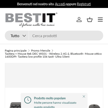
Benvenuti nel nostro sito
Accedi
oppure
Registrati
Passa ai contenuti
Menu
Accedi
Cestino
Cerca
Tipo prodotto
Tutto
Pagina principale
Promo Mensile
Tastiera + Mouse Itek DEC WS01 - Wireless 2.4G & Bluetooth- Mouse ottico
1600DPI- Tastiera low profile 106 tasti- Ultra Silent
Chiudi
Prodotto molto popolare
Molte persone hanno visualizzato
questo prodotto