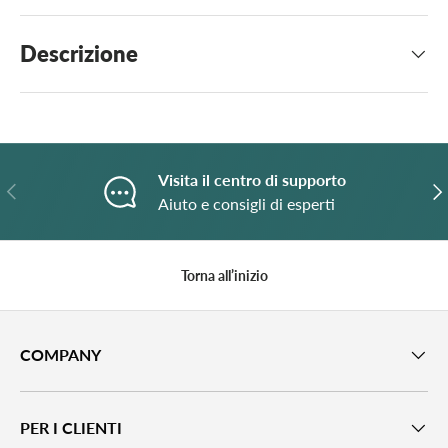
Descrizione
Visita il centro di supporto
Indietro
A
Aiuto e consigli di esperti
Torna all’inizio
COMPANY
PER I CLIENTI