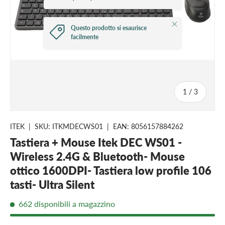
Chiudi
Questo prodotto si esaurisce
facilmente
di
1
/
3
ITEK
|
SKU:
ITKMDECWS01
|
EAN:
8056157884262
Tastiera + Mouse Itek DEC WS01 -
Wireless 2.4G & Bluetooth- Mouse
ottico 1600DPI- Tastiera low profile 106
tasti- Ultra Silent
662 disponibili a magazzino