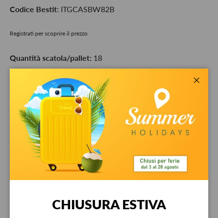
Codice Bestit
: ITGCASBW82B
Registrati per scoprire il prezzo
Quantità scatola/pallet:
18
Q.tà
-
+
Chiud
Ritiro disponibile presso
Bestit srl
Di solito pronto in 24 ore
Visualizza informazioni sul negozio
Garanzia
CHIUSURA ESTIVA