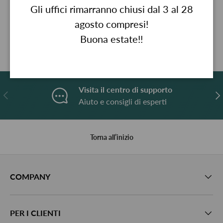
Gli uffici rimarranno chiusi dal 3 al 28
agosto compresi!
Descrizione
Buona estate!!
Visita il centro di supporto
Indietro
A
Aiuto e consigli di esperti
Torna all’inizio
COMPANY
PER I CLIENTI