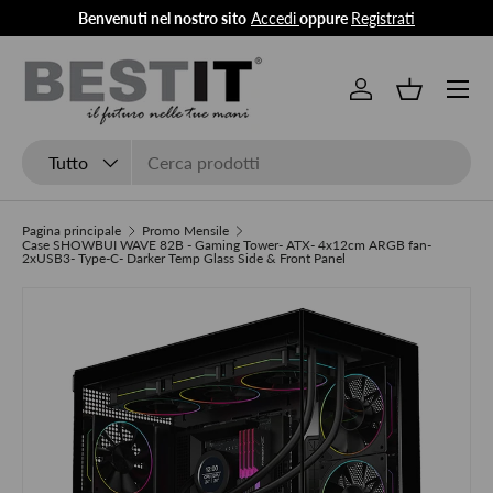
Benvenuti nel nostro sito
Accedi
oppure
Registrati
Passa ai contenuti
Menu
Accedi
Cestino
Cerca
Tipo prodotto
Tutto
Pagina principale
Promo Mensile
Case SHOWBUI WAVE 82B - Gaming Tower- ATX- 4x12cm ARGB fan-
2xUSB3- Type-C- Darker Temp Glass Side & Front Panel