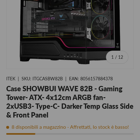
Chiudi
Questo prodotto si esaurisce
facilmente
di
1
/
12
ITEK
|
SKU:
ITGCASBW82B
|
EAN:
8056157884378
Case SHOWBUI WAVE 82B - Gaming
Tower- ATX- 4x12cm ARGB fan-
2xUSB3- Type-C- Darker Temp Glass Side
& Front Panel
8 disponibili a magazzino
- Affrettati, lo stock è basso!