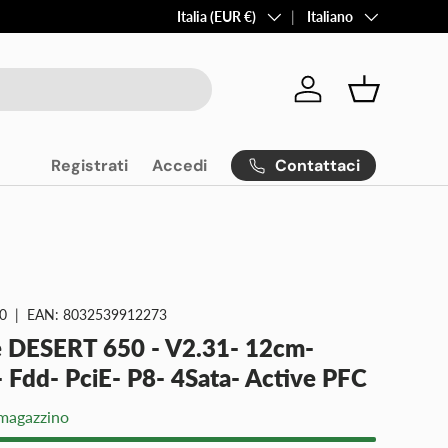
Paese/Regione
Lingua
Italia (EUR €)
Italiano
Accedi
Cestino
Contattaci
Registrati
Accedi
0
|
EAN:
8032539912273
e DESERT 650 - V2.31- 12cm-
 Fdd- PciE- P8- 4Sata- Active PFC
 magazzino