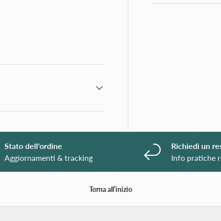
ione galleria
a visualizzazione galleria
mmagine 4 nella visualizzazione galleria
CHIUSURA ESTIVA
Gli uffici rimarranno chiusi dal 3 al 28 agost
compresi!
Stato dell'ordine
Richiedi un re
Buona estate!!
Aggiornamenti & tracking
Info pratiche r
Torna all’inizio