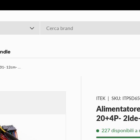
o
ndle
Alimentatore DESERT 650 - V2.31- 12cm- 20+4P- 2Ide- Fdd- PciE- P8- 4Sata- Active PFC
ITEK
|
SKU:
ITPSD65
Alimentator
20+4P- 2Ide-
227 disponibili a