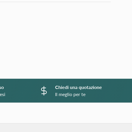
o
so
Chiedi una quotazione
esi
Il meglio per te