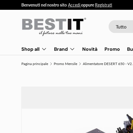
Benvenuti nel nostro sito
Accedi
oppure
Registrati
Passa ai contenuti
Cerca
Tipo prodott
Tutto
Shop all
Brand
Novità
Promo
Bu
Pagina principale
Promo Mensile