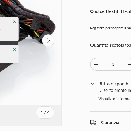
Codice Bestit
: ITP
Chiudi
Registrati per scoprire il p
o
Avanti
Quantità scatola/pal
Chiudi
Q.tà
-
Ritiro disponibi
Di solito pronto i
Visualizza informa
di
1
/
4
Garanzia