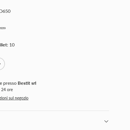
SD650
rezzo
let:
10
Chiudi
+
le presso
Bestit srl
n 24 ore
zioni sul negozio