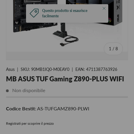
Chiudi
Questo prodotto si esaurisce
facilmente
di
1
/
8
Asus
|
SKU:
90MB1IQ0-M0EAY0
|
EAN:
4711387763926
MB ASUS TUF Gaming Z890-PLUS WIFI
Non disponibile
Codice Bestit
: AS-TUFGAMZ890-PLWI
Registrati per scoprire il prezzo