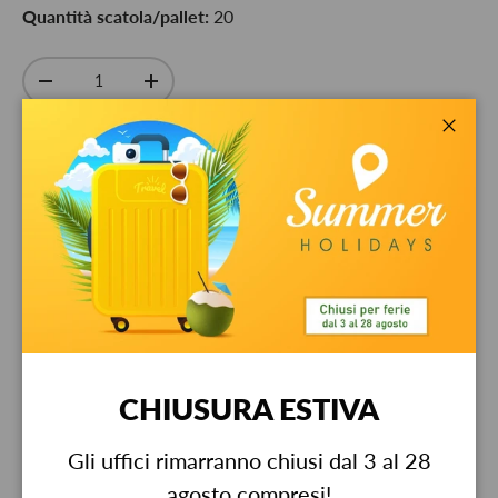
Quantità scatola/pallet:
20
Q.tà
-
+
Chiud
Ritiro disponibile presso
Bestit srl
Di solito pronto in 24 ore
Visualizza informazioni sul negozio
Garanzia
CHIUSURA ESTIVA
Descrizione
Gli uffici rimarranno chiusi dal 3 al 28
agosto compresi!