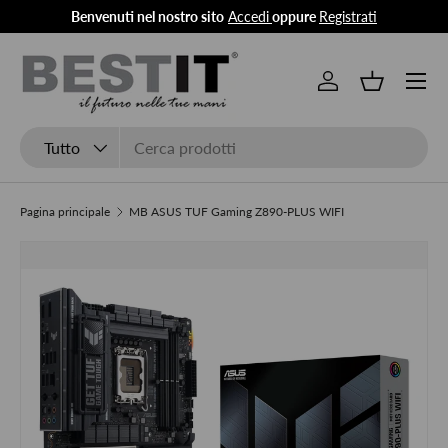
Benvenuti nel nostro sito
Accedi
oppure
Registrati
Passa ai contenuti
Menu
Accedi
Cestino
Cerca
Tipo prodotto
Tutto
Pagina principale
MB ASUS TUF Gaming Z890-PLUS WIFI