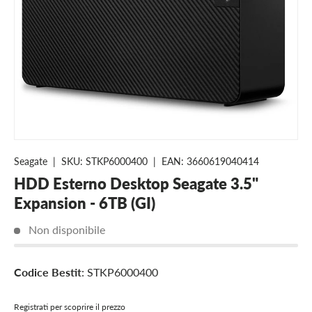
Chiudi
Questo prodotto si esaurisce
facilmente
Seagate
|
SKU:
STKP6000400
|
EAN:
3660619040414
HDD Esterno Desktop Seagate 3.5"
Expansion - 6TB (GI)
Non disponibile
Codice Bestit
: STKP6000400
Registrati per scoprire il prezzo