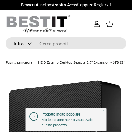
Benvenuti nel nostro sito
Accedi
oppure
Registrati
Passa ai contenuti
Menu
Accedi
Cestino
Cerca
Tipo prodotto
Tutto
Pagina principale
HDD Esterno Desktop Seagate 3.5" Expansion - 6TB (GI)
Chiudi
Prodotto molto popolare
Molte persone hanno visualizzato
questo prodotto