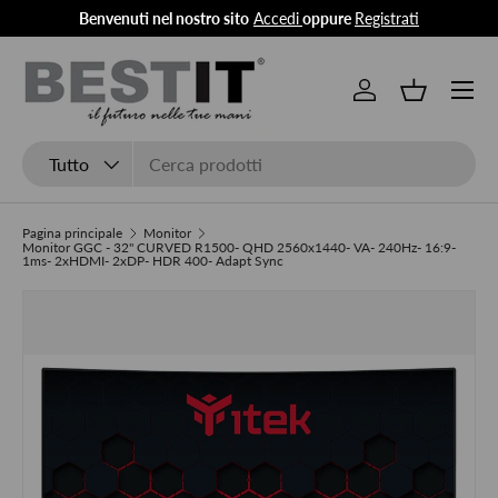
Benvenuti nel nostro sito
Accedi
oppure
Registrati
Passa ai contenuti
Menu
Accedi
Cestino
Cerca
Tipo prodotto
Tutto
Pagina principale
Monitor
Monitor GGC - 32" CURVED R1500- QHD 2560x1440- VA- 240Hz- 16:9-
1ms- 2xHDMI- 2xDP- HDR 400- Adapt Sync