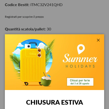
Codice Bestit
: ITMC32V241QHD
Registrati per scoprire il prezzo
Quantità scatola/pallet:
30
Q.tà
-
+
Chiud
Ritiro disponibile presso
Bestit srl
Di solito pronto in 24 ore
Visualizza informazioni sul negozio
Garanzia
CHIUSURA ESTIVA