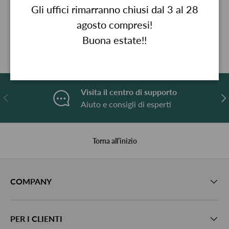
Gli uffici rimarranno chiusi dal 3 al 28
agosto compresi!
Descrizione
Buona estate!!
Visita il centro di supporto
Indietro
A
Aiuto e consigli di esperti
Torna all’inizio
COMPANY
PER I CLIENTI