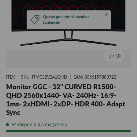
Chiudi
Questo prodotto si esaurisce
facilmente
di
1
/
10
ITEK
|
SKU:
ITMC32V241QHD
|
EAN:
8056157883722
Monitor GGC - 32" CURVED R1500-
QHD 2560x1440- VA- 240Hz- 16:9-
1ms- 2xHDMI- 2xDP- HDR 400- Adapt
Sync
64 disponibili a magazzino