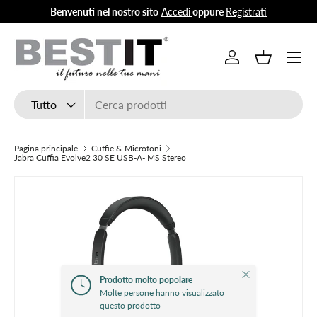
Benvenuti nel nostro sito
Accedi
oppure
Registrati
Passa ai contenuti
Menu
Accedi
Cestino
Cerca
Tipo prodotto
Tutto
Pagina principale
Cuffie & Microfoni
Jabra Cuffia Evolve2 30 SE USB-A- MS Stereo
Chiudi
Prodotto molto popolare
Molte persone hanno visualizzato
questo prodotto