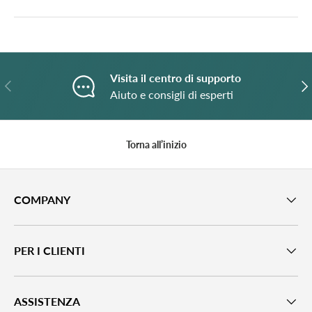
Visita il centro di supporto
Indietro
A
Aiuto e consigli di esperti
Torna all’inizio
COMPANY
PER I CLIENTI
ASSISTENZA