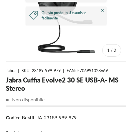
Chiudi
Questo prodotto si esaurisce
facilmente
di
1
/
2
Jabra
|
SKU:
23189-999-979
|
EAN:
5706991028669
Jabra Cuffia Evolve2 30 SE USB-A- MS
Stereo
Non disponibile
Codice Bestit
: JA-23189-999-979