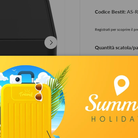
Codice Bestit
: AS
Registrati per scoprire il p
Avanti
Quantità scatola/pal
Q.tà
-
Ritiro disponibi
Di solito pronto i
Visualizza informa
di
1
/
13
Garanzia