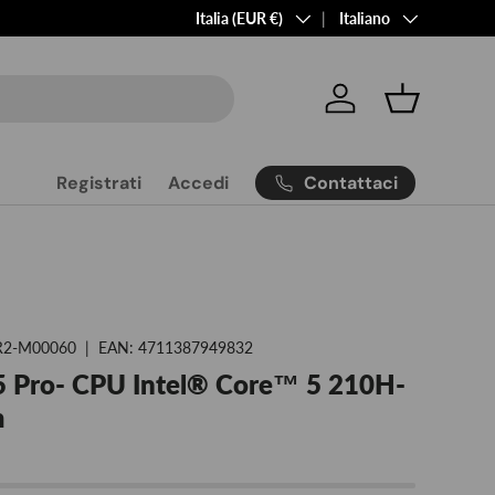
Paese/Regione
Lingua
Italia (EUR €)
Italiano
Accedi
Cestino
Contattaci
Registrati
Accedi
R2-M00060
|
EAN:
4711387949832
 Pro- CPU Intel® Core™ 5 210H-
m