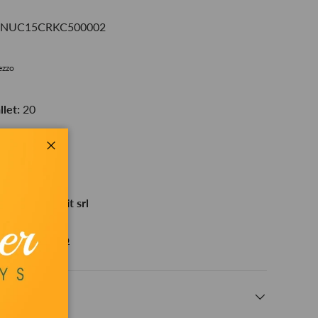
-RNUC15CRKC500002
rezzo
let:
20
Chiudi
+
le presso
Bestit srl
n 24 ore
zioni sul negozio