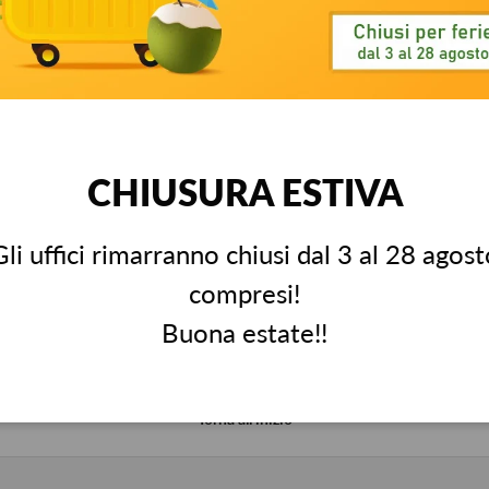
ione galleria
a visualizzazione galleria
mmagine 4 nella visualizzazione galleria
Carica immagine 5 nella visualizzazione galleria
Carica immagine 6 nella visualizzazione galleri
Carica immagine 7 nella visualizza
Carica immagine 8 ne
Carica 
CHIUSURA ESTIVA
Gli uffici rimarranno chiusi dal 3 al 28 agost
compresi!
Stato dell'ordine
Richiedi un re
Buona estate!!
Aggiornamenti & tracking
Info pratiche r
Torna all’inizio