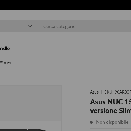
o
ndle
Asus NUC 15 Pro- CPU Intel® Core™ 5 210H- versione Slim
Asus
|
SKU:
90AR00
Asus NUC 15
versione Sli
Non disponibile