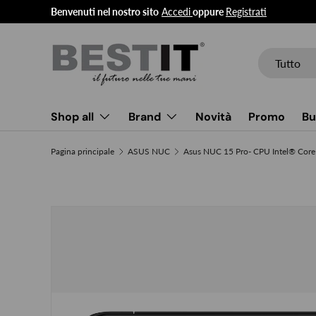
Benvenuti nel nostro sito
Accedi
oppure
Registrati
Passa ai contenuti
Cerca
Tipo prodott
Tutto
Shop all
Brand
Novità
Promo
Bu
Pagina principale
ASUS NUC