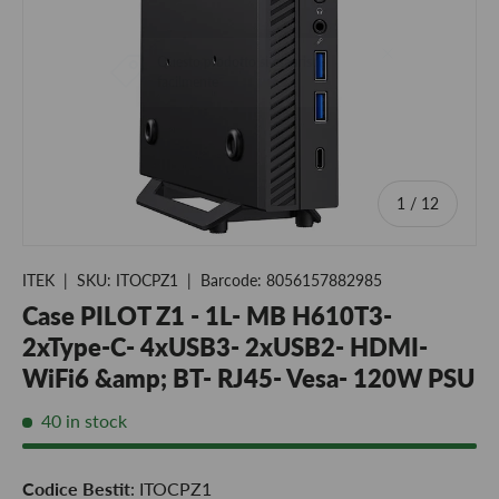
of
1
/
12
ITEK
|
SKU:
ITOCPZ1
|
Barcode:
8056157882985
Case PILOT Z1 - 1L- MB H610T3-
2xType-C- 4xUSB3- 2xUSB2- HDMI-
WiFi6 &amp; BT- RJ45- Vesa- 120W PSU
40 in stock
Codice Bestit
: ITOCPZ1