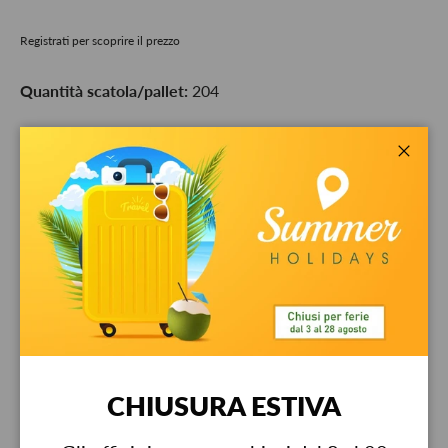
Registrati per scoprire il prezzo
Quantità scatola/pallet:
204
Qty
-
+
Close
Pickup available at
Bestit srl
Usually ready in 24 hours
View store information
Garanzia
CHIUSURA ESTIVA