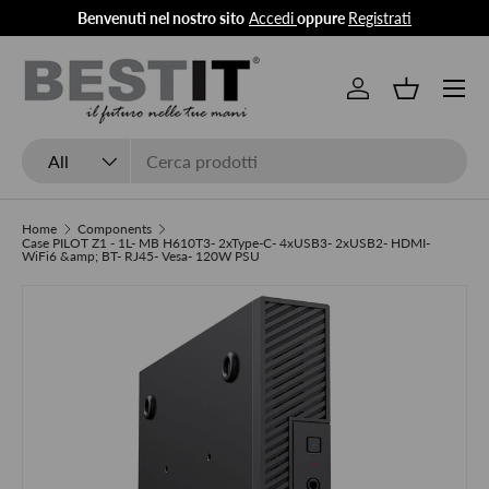
Benvenuti nel nostro sito
Accedi
oppure
Registrati
Skip to content
Menu
Log in
Basket
Search
Product type
All
Home
Components
Case PILOT Z1 - 1L- MB H610T3- 2xType-C- 4xUSB3- 2xUSB2- HDMI-
WiFi6 &amp; BT- RJ45- Vesa- 120W PSU