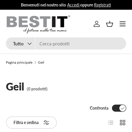
Benvenuti nel nostro sito
Accedi
oppure
Registrati
Passa ai contenuti
Menu
Accedi
Cestino
Cerca
Tipo prodotto
Tutto
Pagina principale
Geil
Geil
(0 prodotti)
Confronta
Elenco
Grigli
Filtra e ordina